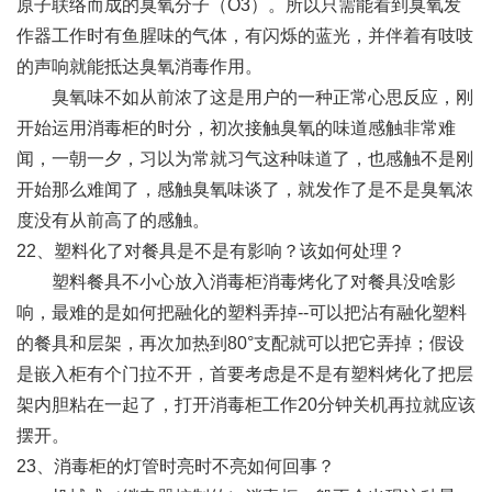
原子联络而成的臭氧分子（O3）。所以只需能看到臭氧发
作器工作时有鱼腥味的气体，有闪烁的蓝光，并伴着有吱吱
的声响就能抵达臭氧消毒作用。
臭氧味不如从前浓了这是用户的一种正常心思反应，刚
开始运用消毒柜的时分，初次接触臭氧的味道感触非常难
闻，一朝一夕，习以为常就习气这种味道了，也感触不是刚
开始那么难闻了，感触臭氧味谈了，就发作了是不是臭氧浓
度没有从前高了的感触。
22、塑料化了对餐具是不是有影响？该如何处理？
塑料餐具不小心放入消毒柜消毒烤化了对餐具没啥影
响，最难的是如何把融化的塑料弄掉--可以把沾有融化塑料
的餐具和层架，再次加热到80°支配就可以把它弄掉；假设
是嵌入柜有个门拉不开，首要考虑是不是有塑料烤化了把层
架内胆粘在一起了，打开消毒柜工作20分钟关机再拉就应该
摆开。
23、消毒柜的灯管时亮时不亮如何回事？