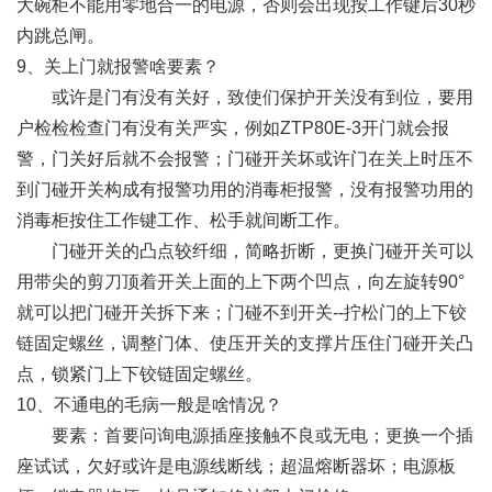
大碗柜不能用零地合一的电源，否则会出现按工作键后30秒
内跳总闸。
9、关上门就报警啥要素？
或许是门有没有关好，致使们保护开关没有到位，要用
户检检检查门有没有关严实，例如ZTP80E-3开门就会报
警，门关好后就不会报警；门碰开关坏或许门在关上时压不
到门碰开关构成有报警功用的消毒柜报警，没有报警功用的
消毒柜按住工作键工作、松手就间断工作。
门碰开关的凸点较纤细，简略折断，更换门碰开关可以
用带尖的剪刀顶着开关上面的上下两个凹点，向左旋转90°
就可以把门碰开关拆下来；门碰不到开关--拧松门的上下铰
链固定螺丝，调整门体、使压开关的支撑片压住门碰开关凸
点，锁紧门上下铰链固定螺丝。
10、不通电的毛病一般是啥情况？
要素：首要问询电源插座接触不良或无电；更换一个插
座试试，欠好或许是电源线断线；超温熔断器坏；电源板