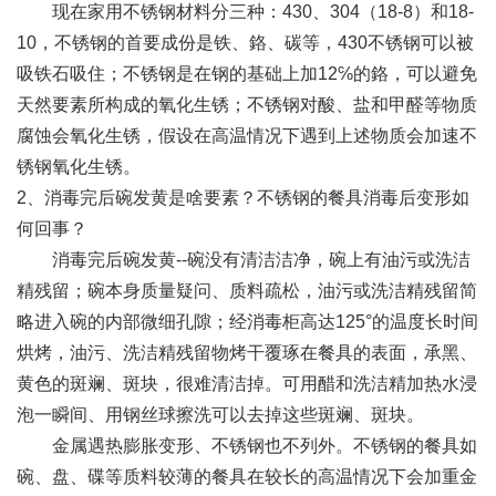
现在家用不锈钢材料分三种：430、304（18-8）和18-
10，不锈钢的首要成份是铁、鉻、碳等，430不锈钢可以被
吸铁石吸住；不锈钢是在钢的基础上加12℅的鉻，可以避免
天然要素所构成的氧化生锈；不锈钢对酸、盐和甲醛等物质
腐蚀会氧化生锈，假设在高温情况下遇到上述物质会加速不
锈钢氧化生锈。
2、消毒完后碗发黄是啥要素？不锈钢的餐具消毒后变形如
何回事？
消毒完后碗发黄--碗没有清洁洁净，碗上有油污或洗洁
精残留；碗本身质量疑问、质料疏松，油污或洗洁精残留简
略进入碗的内部微细孔隙；经消毒柜高达125°的温度长时间
烘烤，油污、洗洁精残留物烤干覆琢在餐具的表面，承黑、
黄色的斑斓、斑块，很难清洁掉。可用醋和洗洁精加热水浸
泡一瞬间、用钢丝球擦洗可以去掉这些斑斓、斑块。
金属遇热膨胀变形、不锈钢也不列外。不锈钢的餐具如
碗、盘、碟等质料较薄的餐具在较长的高温情况下会加重金