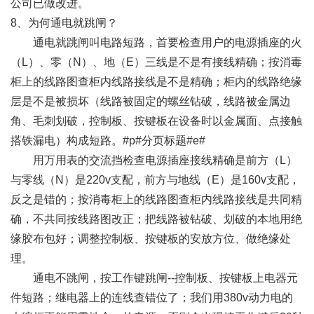
公司已做改进。
8、为何通电就跳闸？
通电就跳闸叫电路短路，首要检查用户的电源插座的火
（L）、零（N）、地（E）三线是不是有接线精确；按消毒
柜上的线路图查柜内线路接线是不是精确；柜内的线路绝缘
层是不是被损坏（线路被固定的螺丝钻破，线路被金属边
角、毛刺划破，控制板、按键板在设备时以金属面、点接触
搭铁漏电）构成短路。#p#分页标题#e#
用万用表的交流挡检查电源插座接线精确是前方（L）
与零线（N）是220v支配，前方与地线（E）是160v支配，
反之是错的；按消毒柜上的线路图查柜内线路接线是共同精
确，不共同按线路图改正；把线路被钻破、划破的本地用绝
缘胶布包好；调整控制板、按键板的安放方位、做绝缘处
理。
通电不跳闸，按工作键跳闸--控制板、按键板上电器元
件短路；继电器上的连线查错位了；我们用380v动力电的