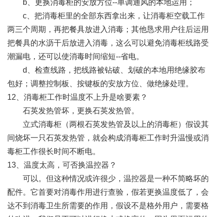
b、更换消毒柜的安放方位--单调通风的本地运用；
c、把消毒柜里的全部东西拿出来，让消毒柜空载工作
两三个周期，再把餐具放进入消毒；其他恳求用户往后运用
把餐具的水沥干后放进入消毒，这么可以避免消毒柜线路受
潮漏电，还可以使消毒时间缩短--省电。
d、检查线路，把线路被钻破、划破的本地用绝缘胶布
包好；调整控制板、按键板的安放方位、做绝缘处理。
12、消毒柜工作时温度不上升是啥要素？
石英发热管坏，更换石英发热管。
立式消毒柜（两根石英发热管及以上的消毒柜）假设其
间烧坏一只石英发热管，就会构成消毒柜工作时升温慢或消
毒柜工作很长时间不断电。
13、温度太高，可否换温控器？
可以。但这种情况或许很少，温控器是一种不简略坏的
配件。它首要对消毒作用进行查验，假若更换温度低了，会
达不到消毒卫生所需要的作用，假设不是格外用户，需要格