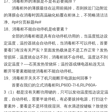
17、消毒柜外的薄膜是不是有必要揭掉？
消毒柜外的薄膜最佳在运用前揭掉，否则挨近门边附近
的薄膜会在消毒时因高温融化粘覆在柜体上，不简略清洁洁
净。#p#分页标题#e#
18、消毒柜不能自动停机是啥要素？
全部的消毒柜都是具有自动停机功用的，当温度抵达设
定温度，温控器就会自动停机，当消毒柜不可以停机，首要
要看门有没有关严实？里面发热载体是不是工作正常？发热
管损坏，温度就会达不到，消毒柜就不会停机。温度达不到
设定温度？----石英发热管烧坏；温控器或继电器粘连无法
断开等要素都能使消毒柜不能自动停机。
19、消毒柜开关关不了机只能断开电源如何回事？
首要在我们的立式消毒柜RLP60D-7/-6,RLP60A-
3（1）都是没有关断功用键的，只可以发动温度抵达设定温
度，自动停机，需要半途停机，有必要拔掉电源，打扫这个
要素外，要看是不是环境很湿润、有水滴进按键板？致使按