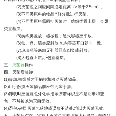
(2)灭菌包之间应间隔必定距离（≥等于2.5cm）。
(3)不同类原料的物品**好分批进行灭菌。
(4)不同类原料需同批灭菌时，纺织类置上层，金属
类置基层。
(5)纺织类竖放，器械包，硬式容器应平放。
(6)盆、盘、碗类应斜放,包内容器开口朝向一致。
(7)玻璃瓶等底部无孔器皿应倒竖或斜放。
(8)大包置上层,小包置基层。
三、
灭菌器
操作
四、灭菌后装卸
(1)冷却,枯燥后才干触摸和移动灭菌物品。
(2)用手触摸灭菌物品前应带无菌手套。
(3)卸载时应留意包外化学指示胶带标识是不是明晰和变
色，不然被以为灭菌无效。
(4)湿包,破损,灭菌包落地或误放不洁处,均以为灭菌无效。
五、灭菌后贮存：将有用灭菌包置专用车上运送**灭菌物品