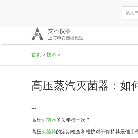
首页
>
技术
>
高压蒸汽灭菌器：如
---
高压
灭菌器
多久年检一次？
高压
灭菌器
的定期检查和维护对于保持其最佳工